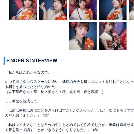
FINDER'S INTERVIEW
「私たちはこれからなので。」
かつて同じダンススクールに通い、偶然の再会を機にユニットを組むことになっ
る相手を見つけたと語り始めた。
（以下華希さん：華、穂ノ美さん：穂、夏木元：夏と表記。）
＿＿華穂を結成して
「以前は家族以外に自分をさらけ出すことがこわかったけれど、なにも考えず寄
のだと思えました。」（華）
「私はマイナスなことは自分の中にとどめておく性格でしたが、華希は遠慮せず
で腹を割って話すことができるようになりました。」（穂）