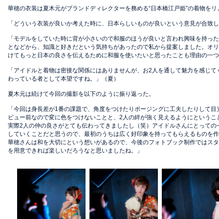
華穂の衣装は夏木元がブランドディレクターを務める“日本橋江戸姫”の着物をリ
「どういう衣装が良いか考えた時に、日本らしいものが良いという意見が合致し
「モデルをしていた時に背が小さいので和服のほうが良いと言われ興味を持った
となどから、知識と好きだという気持ちがあったので私から提案しました。オリ
けてもっと日本の良さを伝えるために和服を使いたいと思ったことも理由の一つ
「アイドルと着物は密接な関係にはありませんが、お2人を通して魅力を感じて
わっている者として本望ですね。」（夏）
夏木元は続けて今回の撮影を以下のように振り返った。
「今回は身長差が1番の課題で、角度をつけたりポージングに工夫したりして目
ビュー前なので変に色をつけないことと、2人の絆が強く見えるようにというこ
実際2人の仲の良さがとても伝わってきましたし（笑）アイドルさんにとっての
していくことだと思うので、最初のうちは広く好印象を持ってもらえるものを作
華穂さんは和を大切にという想いがあるので、今後のフォトブック制作ではスタ
を用意できれば楽しいだろうなと思いましたね。」