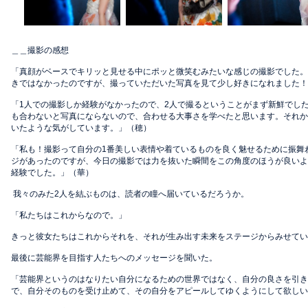
＿＿撮影の感想
「真顔がベースでキリッと見せる中にポッと微笑むみたいな感じの撮影でした。
きではなかったのですが、撮っていただいた写真を見て少し好きになれました！
「1人での撮影しか経験がなかったので、2人で撮るということがまず新鮮でし
も合わないと写真にならないので、合わせる大事さを学べたと思います。それか
いたような気がしています。」（穂）
「私も！撮影って自分の1番美しい表情や着ているものを良く魅せるために振舞
ジがあったのですが、今日の撮影では力を抜いた瞬間をこの角度のほうが良いよ
経験でした。」（華）
我々のみた2人を結ぶものは、読者の瞳へ届いているだろうか。
「私たちはこれからなので。」
きっと彼女たちはこれからそれを、それが生み出す未来をステージからみせてい
最後に芸能界を目指す人たちへのメッセージを聞いた。
「芸能界というのはなりたい自分になるための世界ではなく、自分の良さを引き
で、自分そのものを受け止めて、その自分をアピールしてゆくようにして欲しい