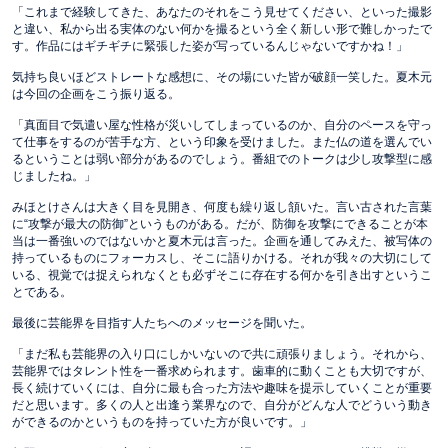
「これまで経験してきた、あなたのそれをこう見せてください、といった撮影
と違い、私から出る実体のない何かを撮るという全く新しい形で難しかったで
す。作品にはギチギチに緊張した姿が写っているんじゃないですかね！」
気持ち良いほどストレートな感想に、その場にいた皆が破顔一笑した。夏木元
は今回の企画をこう振り返る。
「真面目で気遣い屋な性格が災いしてしまっているのか、自分のペースを守っ
て仕事をするのが苦手な方、という印象を受けました。また仏の道を選んでい
るということは弱い部分があるのでしょう。番組でのトークは少し攻撃型に感
じましたね。」
みほとけさんは大きく目を見開き、何度も繰り返し頷いた。言い古された言葉
に“攻撃が最大の防御”というものがある。だが、防御を攻撃にできることが本
当は一番強いのではないかと夏木元は言った。企画を通してみえた、被写体の
持っているものにフォーカスし、そこに語りかける。それが我々の大切にして
いる、視覚では捉えられなくとも必ずそこに存在する何かを引き出すというこ
とである。
最後に芸能界を目指す人たちへのメッセージを聞いた。
「まだ私も芸能界の入り口にしかいないので共に頑張りましょう。それから、
芸能界ではタレント性を一番求められます。歯車的に動くことも大切ですが、
長く続けていくには、自分に最も合った方法や趣味を提示していくことが重要
だと思います。多くの人と出逢う業界なので、自分がどんな人でどういう動き
ができるのかというものを持っていた方が良いです。」