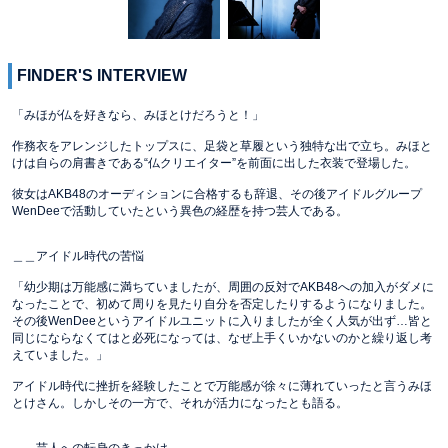
FINDER'S INTERVIEW
「みほが仏を好きなら、みほとけだろうと！」
作務衣をアレンジしたトップスに、足袋と草履という独特な出で立ち。みほと
けは自らの肩書きである“仏クリエイター”を前面に出した衣装で登場した。
彼女はAKB48のオーディションに合格するも辞退、その後アイドルグループ
WenDeeで活動していたという異色の経歴を持つ芸人である。
＿＿アイドル時代の苦悩
「幼少期は万能感に満ちていましたが、周囲の反対でAKB48への加入がダメに
なったことで、初めて周りを見たり自分を否定したりするようになりました。
その後WenDeeというアイドルユニットに入りましたが全く人気が出ず…皆と
同じにならなくてはと必死になっては、なぜ上手くいかないのかと繰り返し考
えていました。」
アイドル時代に挫折を経験したことで万能感が徐々に薄れていったと言うみほ
とけさん。しかしその一方で、それが活力になったとも語る。