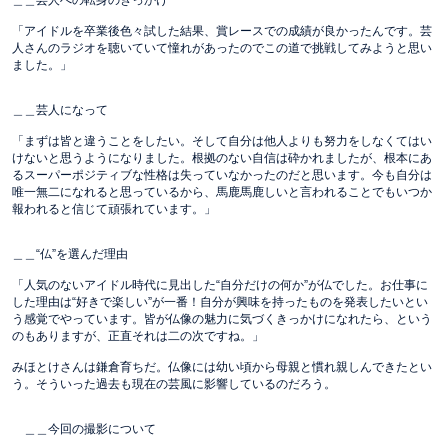
＿＿芸人への転身のきっかけ
「アイドルを卒業後色々試した結果、賞レースでの成績が良かったんです。芸
人さんのラジオを聴いていて憧れがあったのでこの道で挑戦してみようと思い
ました。」
＿＿芸人になって
「まずは皆と違うことをしたい。そして自分は他人よりも努力をしなくてはい
けないと思うようになりました。根拠のない自信は砕かれましたが、根本にあ
るスーパーポジティブな性格は失っていなかったのだと思います。今も自分は
唯一無二になれると思っているから、馬鹿馬鹿しいと言われることでもいつか
報われると信じて頑張れています。」
＿＿“仏”を選んだ理由
「人気のないアイドル時代に見出した“自分だけの何か”が仏でした。お仕事に
した理由は“好きで楽しい”が一番！自分が興味を持ったものを発表したいとい
う感覚でやっています。皆が仏像の魅力に気づくきっかけになれたら、という
のもありますが、正直それは二の次ですね。」
みほとけさんは鎌倉育ちだ。仏像には幼い頃から母親と慣れ親しんできたとい
う。そういった過去も現在の芸風に影響しているのだろう。
＿＿今回の撮影について