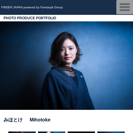
T
FINDER JAPAN powered by Famtasyk Group
o
g
PHOTO PRODUCE PORTFOLIO
g
l
e
n
a
v
i
g
a
t
i
o
n
みほとけ Mihotoke